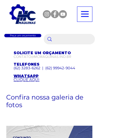
Peça um orçamento
SOLICITE UM ORÇAMENTO
CONTATO@MCMAQUINAS.IND.BR
TELEFONES
(62) 3283-6262
|
(62) 99942-9044
WHATSAPP
CLIQUE AQUI
Confira nossa galeria de
fotos